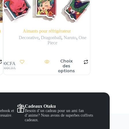
u
Aimants pour réfrigérateur
T-Shirt Dr
Decorative
,
Dragonball
,
Naruto
,
One
Dragon Ba
Piece
Choix
500
CFA
5,500
CFA
des
1,000
CFA
7,000
CFA
options
Cadeaux Otaku
ebook et
Besoin d’un cadeau pour un ami fan
essaire.
d’anime? Nous avons de superbes coffrets
cadeaux.