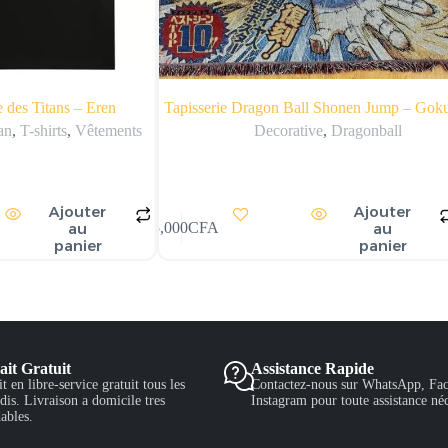
e des Titans – Eren
Tapisserie Dragon Ball Shonen Jump – Gok
an
,
T-shirts
,
Vêtements
Decorative
,
Dragonball
Ajouter
Ajouter
au
au
25,000
CFA
panier
panier
ait Gratuit
Assistance Rapide
it en libre-service gratuit tous les
Contactez-nous sur WhatsApp, Fac
is. Livraison a domicile tres
Instagram pour toute assistance néc
ables.