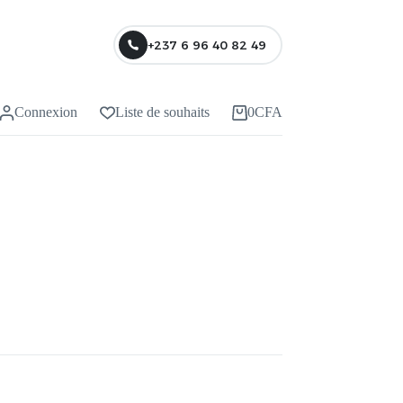
+237 6 96 40 82 49
Connexion
Liste de souhaits
0
CFA