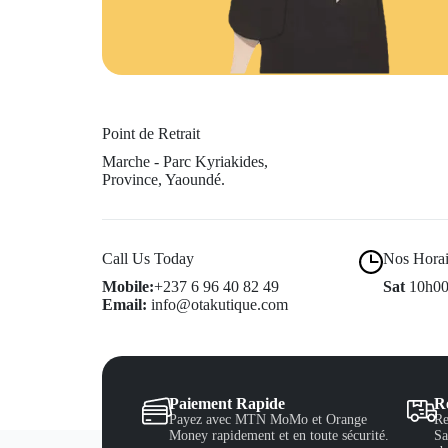
Point de Retrait
Marche - Parc Kyriakides,
Province, Yaoundé.
Call Us Today
Nos Horai
Mobile:
+237 6 96 40 82 49
Sat
10h00
Email:
info@otakutique.com
Paiement Rapide
Re
Payez avec MTN MoMo et Orange
Re
Money rapidement et en toute sécurité.
Sa