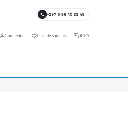
+237 6 96 40 82 49
Connexion
Liste de souhaits
0
CFA