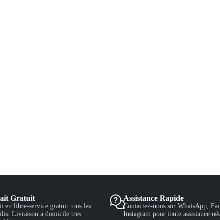
ait Gratuit
Assistance Rapide
it en libre-service gratuit tous les
Contactez-nous sur WhatsApp, Fac
is. Livraison a domicile tres
Instagram pour toute assistance néc