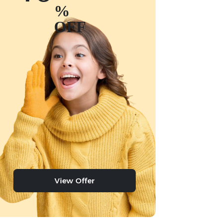
%
OFF
View Offer