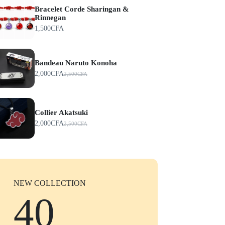
Bracelet Corde Sharingan &
Rinnegan
1,500
CFA
Bandeau Naruto Konoha
2,000
CFA
2,500
CFA
Collier Akatsuki
2,000
CFA
2,500
CFA
NEW COLLECTION
40