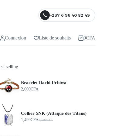
+237 6 96 40 82 49
Connexion
Liste de souhaits
0
CFA
st selling
Bracelet Itachi Uchiwa
2,000
CFA
Collier SNK (Attaque des Titans)
1,499
CFA
2,500
CFA