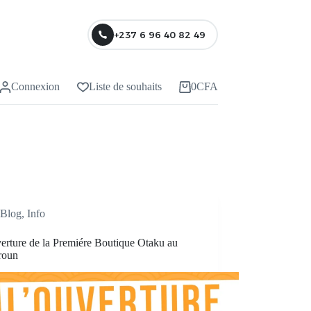
+237 6 96 40 82 49
Connexion
Liste de souhaits
0
CFA
Blog
,
Info
erture de la Premiére Boutique Otaku au
roun