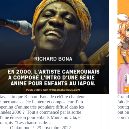
Savais-tu que Richard Bona le célèbre chanteur
Grand
camerounais a été l’auteur et compositeur d’un
fait d
opening d’anime très populaire diffusé dans les
boutiq
années 2000 ? Tout a commencé par la sortie
ont bi
d’une émission pour enfants Minna no Uta, en
commun
français “Les chansons de…
Otakutique
29 novembre 2022