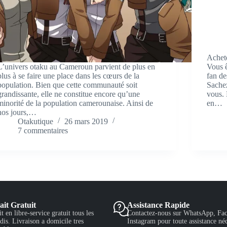
Achet
L’univers otaku au Cameroun parvient de plus en
Vous ê
plus à se faire une place dans les cœurs de la
fan de
population. Bien que cette communauté soit
Sache
grandissante, elle ne constitue encore qu’une
vous. 
minorité de la population camerounaise. Ainsi de
en…
nos jours,…
Otakutique
26 mars 2019
7 commentaires
ait Gratuit
Assistance Rapide
it en libre-service gratuit tous les
Contactez-nous sur WhatsApp, Fac
is. Livraison a domicile tres
Instagram pour toute assistance néc