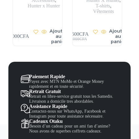
Accessoires
,
Hunter X Hunter
,
Hunter x Hunter
T-shirts
,
Vêtements
Ajouter
Ajouter
5,500
CFA
au
au
2,000
CFA
7,000
CFA
panier
panier
Paiement Rapide
Payez avec MTN MoMo et Orange Money
rapidement et en toute sécurité.
Retrait Gratuit
Retrait en libre-service gratuit tous les Samedis.
Livraison a domicile tres abordables.
Assistance Rapide
Contactez-nous sur WhatsApp, Facebook et
Instagram pour toute assistance nécessaire.
Cadeaux Otaku
Besoin d’un cadeau pour un ami fan d’anime?
Nous avons de superbes coffrets cadeaux.