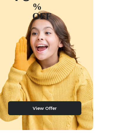
%
OFF
View Offer