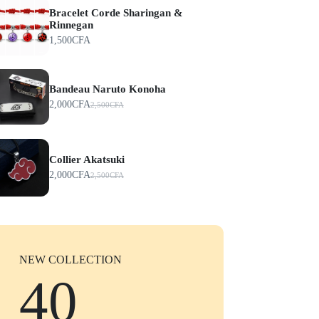
Bracelet Corde Sharingan &
Rinnegan
1,500
CFA
Bandeau Naruto Konoha
2,000
CFA
2,500
CFA
Collier Akatsuki
2,000
CFA
2,500
CFA
NEW COLLECTION
40