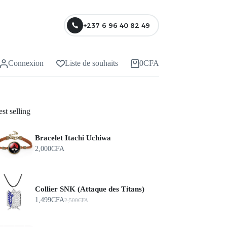
+237 6 96 40 82 49
Connexion
Liste de souhaits
0
CFA
st selling
Bracelet Itachi Uchiwa
2,000
CFA
Collier SNK (Attaque des Titans)
1,499
CFA
2,500
CFA